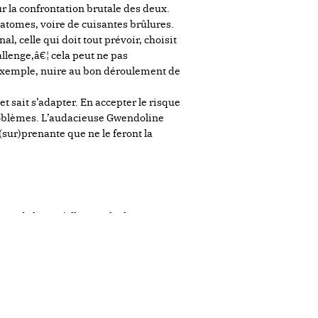
ûr la confrontation brutale des deux.
matomes, voire de cuisantes brûlures.
l, celle qui doit tout prévoir, choisit
allenge,â€¦ cela peut ne pas
exemple, nuire au bon déroulement de
 et sait s’adapter. En accepter le risque
problèmes. L’audacieuse Gwendoline
(sur)prenante que ne le feront la
s pieds lorsqu’elle marche lentement
 de feu flambe. Ensuite, disparaissant
s à ses chevilles, elle enfume
unettes et un casque, elle se saisit de
n en fera
 déposer au sol le casque encore