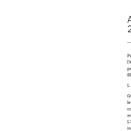
P
l
p
B
L 
G
l
c
s
L
t