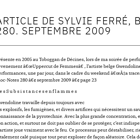
ARTICLE DE SYLVIE FERRÉ,
280. SEPTEMBRE 2009
résente en 2005 au Toboggan de Décines, lors de ma soirée de perf
’évenement â€œUppercut de Femmesâ€ , l’artiste belge Gwendoline 
erformances, une par jour, dans le cadre du weekend â€œÃ‡a trace
loc-Notes 280 â€¢ septembre 2009 â€¢ page 23
e s S u b s i s t a n c e s e n f l a m m e s
wendoline travaille depuis toujours avec
es explosifs, les fumigènes, et divers artifices qui nécessitent un s
onnaissance de la pyrotechnie. Avec la plus grande concentration, 
on action, et surtout ne doit pas oublier de se protéger, c’est indisp
’artiste joue vraiment avec le feu. Ce processus peut déstabiliser, ri
otalement calé puisque tout peut exploser de façon aléatoire. Cela 