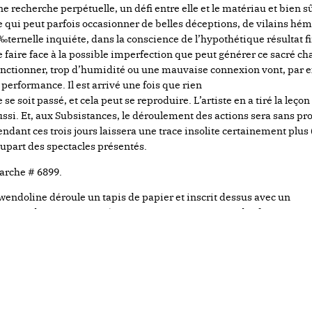
ne recherche perpétuelle, un défi entre elle et le matériau et bien s
e qui peut parfois occasionner de belles déceptions, de vilains hé
‰ternelle inquiéte, dans la conscience de l’hypothétique résultat fina
e faire face à la possible imperfection que peut générer ce sacré ch
onctionner, trop d’humidité ou une mauvaise connexion vont, par 
a performance. Il est arrivé une fois que rien
 se soit passé, et cela peut se reproduire. L’artiste en a tiré la leçon
ussi. Et, aux Subsistances, le déroulement des actions sera sans 
endant ces trois jours laissera une trace insolite certainement plus 
lupart des spectacles présentés.
arche # 6899.
wendoline déroule un tapis de papier et inscrit dessus avec un
inceau des signes mystérieux. Ces signes vont prendre feu sous se
essus. Sous les colonnes du réfectoire des nonnes, une longue ligne
errière la fumée provoquée par de gros batons de fumigènes attaché
galement l’assistance. Cachée sous un masque ignifugé, de grosses l
a mèche qui en pend et
’allume. L’étincelle remonte devant son visage. La violente explosio
ursauter plus d’un. Gwendoline devient gerbe d’étincelles avant de