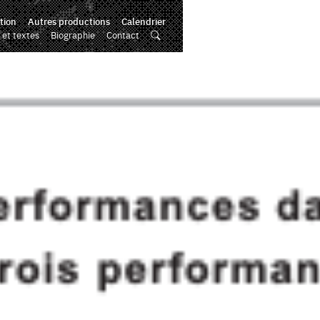
tion
Autres productions
Calendrier
 et textes
Biographie
Contact