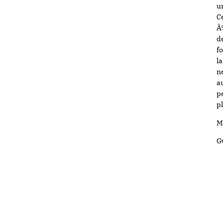
u
C
Ã
d
f
l
ne
a
p
p
M
G
p
d
d
é
l
l
s